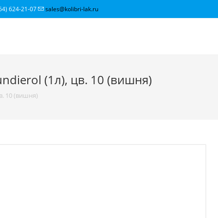
64) 624-21-07
sales@kolibri-lak.ru
dierol (1л), цв. 10 (вишня)
в. 10 (вишня)