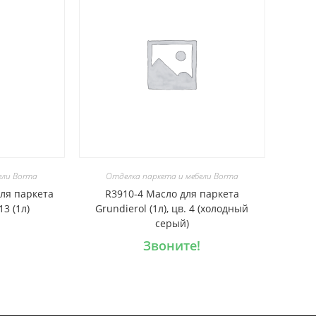
ели Borma
Отделка паркета и мебели Borma
для паркета
R3910-4 Масло для паркета
13 (1л)
Grundierol (1л), цв. 4 (холодный
серый)
Звоните!