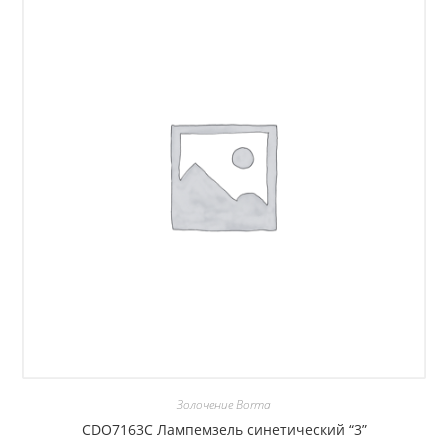
Золочение Borma
CDO7163C Лампемзель синетический “3”