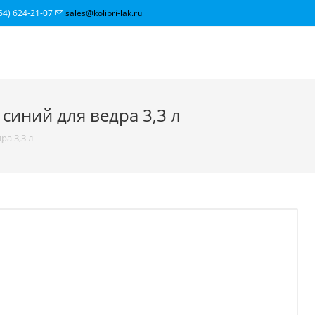
64) 624-21-07
sales@kolibri-lak.ru
 синий для ведра 3,3 л
ра 3,3 л