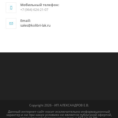
Мобильный телефон:
+7 (964) 624-21-07
Email:
sales@kolibri-lak.ru
Copyright 2026 - ИП АЛЕКСАНДРОВ Е.В.
Данный интернет-сайт носит исключительно информационный
характер и ни при каких условиях не является публичной офертой,
определяемой положениями cтатьи 437 (2) ГК РФ.