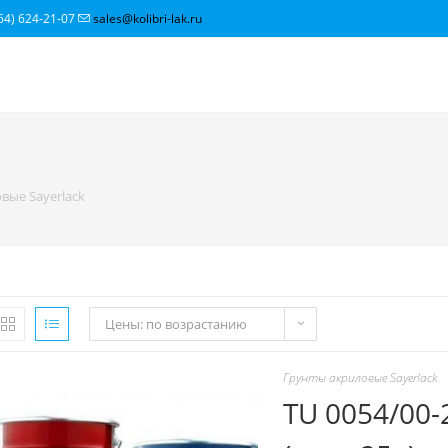
64) 624-21-07
sales@kolibri-lak.ru
вые Sayerlack
Цены: по возрастанию
Грунты акриловые Sayerlack
TU 0054/00-