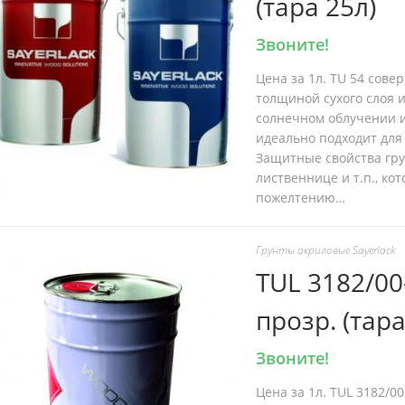
(тара 25л)
Звоните!
Цена за 1л. TU 54 сов
толщиной сухого слоя 
солнечном облучении и
идеально подходит для 
Защитные свойства гру
лиственнице и т.п., ко
пожелтению…
Грунты акриловые Sayerlack
TUL 3182/00
прозр. (тара
Звоните!
Цена за 1л. TUL 3182/