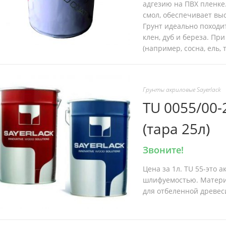
адгезию на ПВХ пленке
смол, обеспечивает вы
Грунт идеально походит
клен, дуб и береза. П
(например, сосна, ель, 
Грунты акриловые Sayerlack
TU 0055/00-
(тара 25л)
Звоните!
Цена за 1л. TU 55-это 
шлифуемостью. Материа
для отбеленной древеси