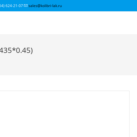
64) 624-21-07
sales@kolibri-lak.ru
435*0.45)