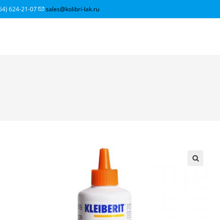
64) 624-21-07
sales@kolibri-lak.ru