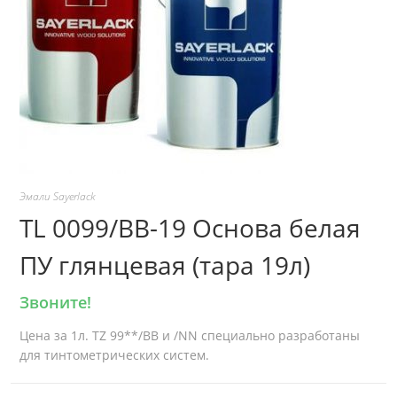
Эмали Sayerlack
TL 0099/BB-19 Основа белая
ПУ глянцевая (тара 19л)
Звоните!
Цена за 1л. TZ 99**/BB и /NN специально разработаны
для тинтометрических систем.