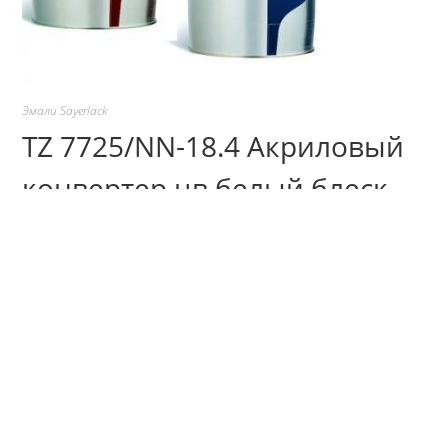
Эмали Sayerlack
TZ 7725/NN-18.4 Акриловый
конвертер цв,белый.блеск
25% (тара 18.4л)
Звоните!
Цена за 1л. TZ 7725/BB и NN – акриловые конвертеры для
тинтометрической системы колеровки эмалей с
помощью пигментных паст серии ТР 2009/ХХ. Колеровка
производится по системе Wood Color Plus.