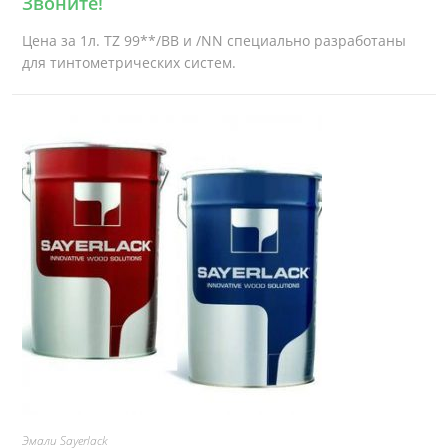
Звоните!
Цена за 1л. TZ 99**/BB и /NN специально разработаны
для тинтометрических систем.
Эмали Sayerlack