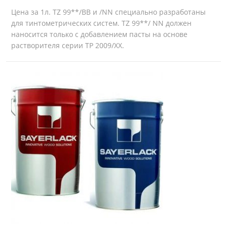
Цена за 1л. TZ 99**/BB и /NN специально разработаны
для тинтометрических систем. TZ 99**/ NN должен
наносится только с добавлением пасты на основе
растворителя серии TP 2009/XX.