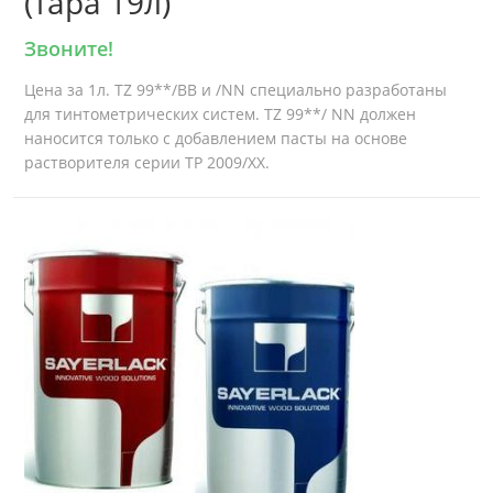
(тара 19л)
Звоните!
Цена за 1л. TZ 99**/BB и /NN специально разработаны
для тинтометрических систем. TZ 99**/ NN должен
наносится только с добавлением пасты на основе
растворителя серии TP 2009/XX.