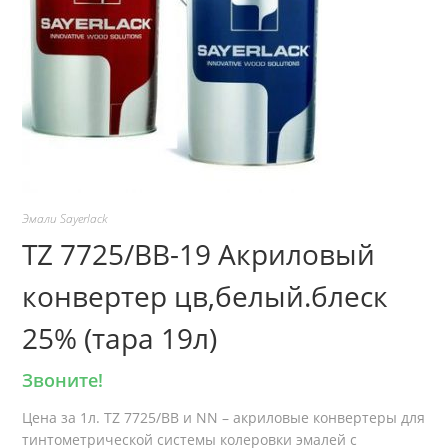
Эмали Sayerlack
TZ 7725/BB-19 Акриловый
конвертер цв,белый.блеск
25% (тара 19л)
Звоните!
Цена за 1л. TZ 7725/BB и NN – акриловые конвертеры для
тинтометрической системы колеровки эмалей с