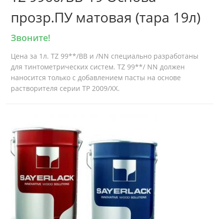
прозр.ПУ матовая (тара 19л)
Звоните!
Цена за 1л. TZ 99**/BB и /NN специально разработаны
для тинтометрических систем. TZ 99**/ NN должен
наносится только с добавлением пасты на основе
растворителя серии TP 2009/XX.