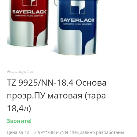
Эмали Sayerlack
TZ 9925/NN-18,4 Основа
прозр.ПУ матовая (тара
18,4л)
Звоните!
Цена за 1л. TZ 99**/BB и /NN специально разработаны