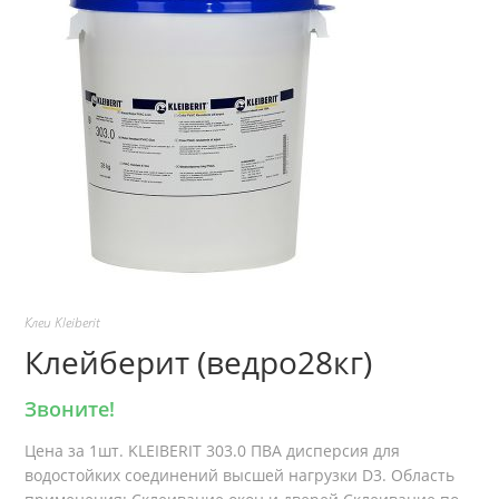
Клеи Kleiberit
Клейберит (ведро28кг)
Звоните!
Цена за 1шт. KLEIBERIT 303.0 ПВА дисперсия для
водостойких соединений высшей нагрузки D3. Область